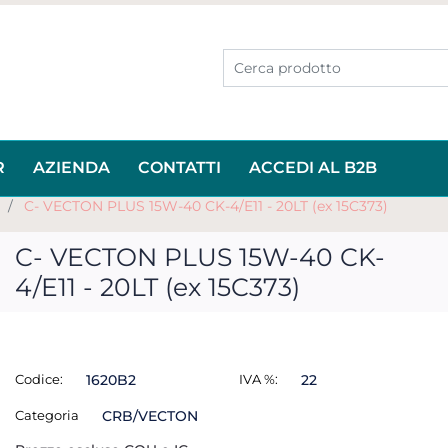
R
AZIENDA
CONTATTI
ACCEDI AL B2B
N
C- VECTON PLUS 15W-40 CK-4/E11 - 20LT (ex 15C373)
C- VECTON PLUS 15W-40 CK-
4/E11 - 20LT (ex 15C373)
Codice:
1620B2
IVA %:
22
Categoria
CRB/VECTON