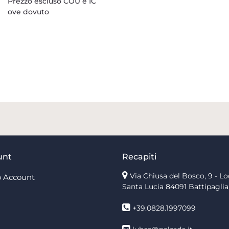
Prezzo escluso COU e IC
ove dovuto
unt
Recapiti
Via Chiusa del Bosco, 9 - Lo
 Account
Santa Lucia
84091 Battipaglia
+39.0828.1997099