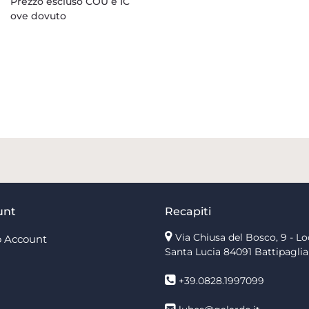
Prezzo escluso COU e IC
ove dovuto
unt
Recapiti
Via Chiusa del Bosco, 9 - Lo
 Account
Santa Lucia
84091 Battipaglia
+39.0828.1997099