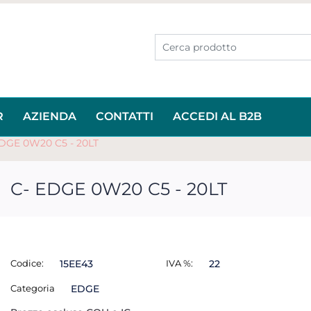
R
AZIENDA
CONTATTI
ACCEDI AL B2B
EDGE 0W20 C5 - 20LT
C- EDGE 0W20 C5 - 20LT
Codice:
15EE43
IVA %:
22
Categoria
EDGE