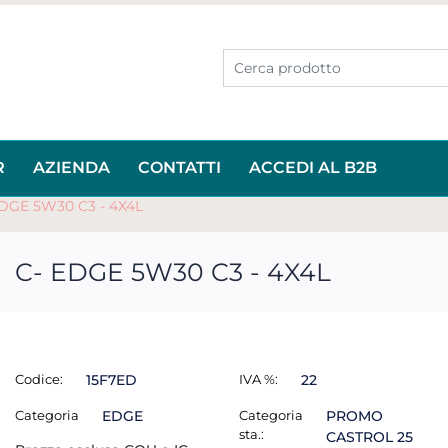
R
AZIENDA
CONTATTI
ACCEDI AL B2B
EDGE 5W30 C3 - 4X4L
C- EDGE 5W30 C3 - 4X4L
Codice:
15F7ED
IVA %:
22
Categoria
EDGE
Categoria
PROMO
sta.:
CASTROL 25