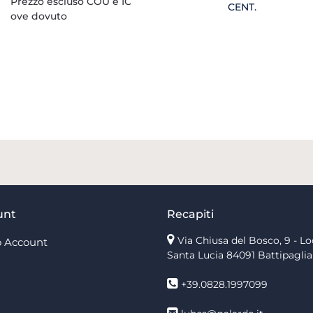
Prezzo escluso COU e IC
CENT.
ove dovuto
unt
Recapiti
Via Chiusa del Bosco, 9 - Lo
 Account
Santa Lucia
84091 Battipaglia
+39.0828.1997099