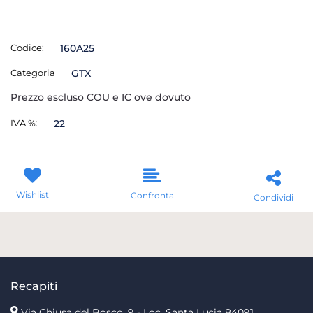
Codice:
160A25
Categoria
GTX
Prezzo escluso COU e IC ove dovuto
IVA %:
22
Wishlist
Confronta
Condividi
Recapiti
Via Chiusa del Bosco, 9 - Loc. Santa Lucia
84091