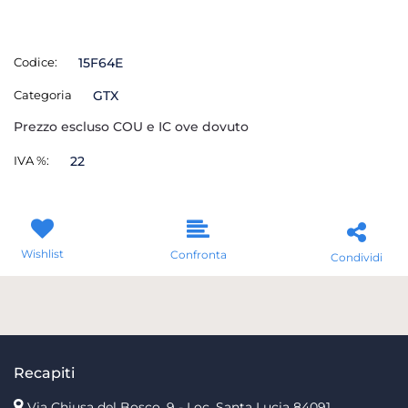
Codice:
15F64E
Categoria
GTX
Prezzo escluso COU e IC ove dovuto
IVA %:
22
Wishlist
Confronta
Condividi
Recapiti
Via Chiusa del Bosco, 9 - Loc. Santa Lucia
84091