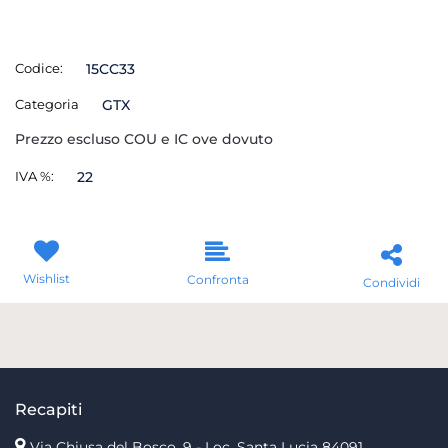
Codice:
15CC33
Categoria
GTX
Prezzo escluso COU e IC ove dovuto
IVA %:
22
Wishlist
Confronta
Condividi
Recapiti
Via Chiusa del Bosco, 9 - Loc. Santa Lucia
84091