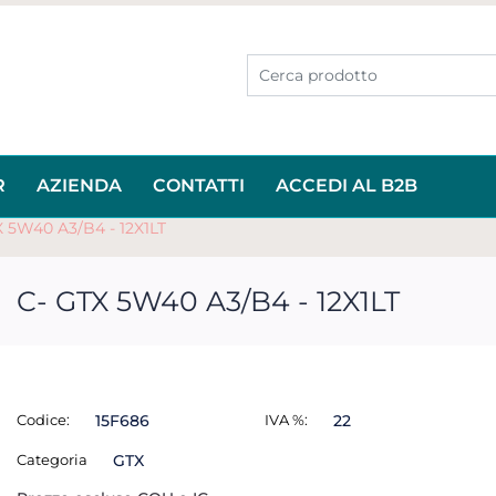
R
AZIENDA
CONTATTI
ACCEDI AL B2B
X 5W40 A3/B4 - 12X1LT
C- GTX 5W40 A3/B4 - 12X1LT
Codice:
15F686
IVA %:
22
Categoria
GTX