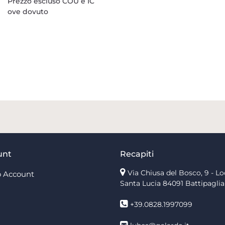
Prezzo escluso COU e IC
ove dovuto
unt
Recapiti
Via Chiusa del Bosco, 9 - Lo
 Account
Santa Lucia
84091 Battipaglia
+39.0828.1997099