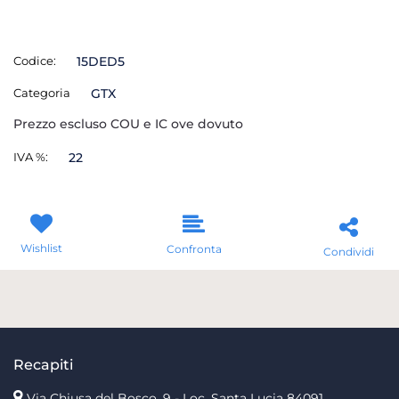
Codice:
15DED5
Categoria
GTX
Prezzo escluso COU e IC ove dovuto
IVA %:
22
Wishlist
Confronta
Condividi
Recapiti
Via Chiusa del Bosco, 9 - Loc. Santa Lucia
84091