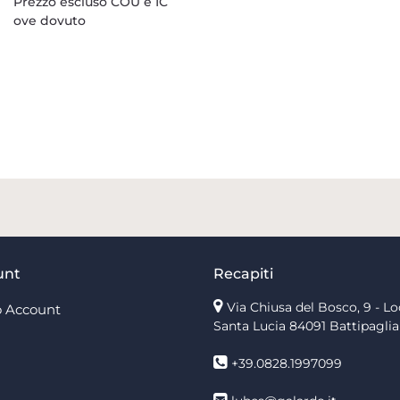
Prezzo escluso COU e IC
ove dovuto
unt
Recapiti
Via Chiusa del Bosco, 9 - Lo
 Account
Santa Lucia
84091 Battipaglia
+39.0828.1997099