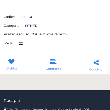
Codice:
15FE6C
Categoria
OTHER
Prezzo escluso COU e IC ove dovuto
IVA %:
22
Wishlist
Confronta
Condividi
Recapiti
Via Chiusa del Bosco, 9 - Loc. Santa Lucia
84091