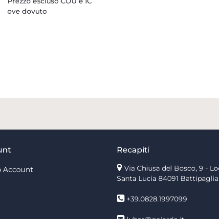
Prezzo escluso COU e IC
ove dovuto
unt
Recapiti
Via Chiusa del Bosco, 9 - Lo
 Account
Santa Lucia
84091 Battipaglia
+39.0828.1997099