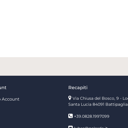
unt
Recapiti
Via Chiusa del Bosco, 9 - Lo
 Account
Santa Lucia
84091 Battipaglia
+39.0828.1997099