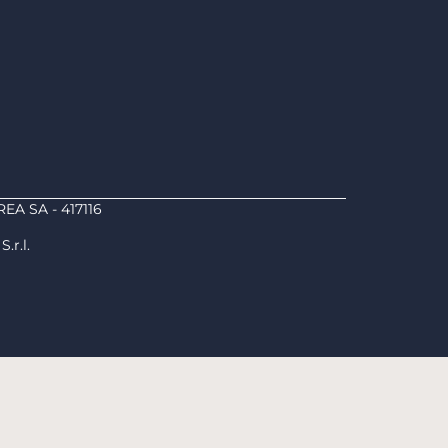
REA SA - 417116
.r.l.