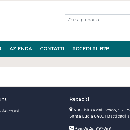
R
AZIENDA
CONTATTI
ACCEDI AL B2B
unt
Recapiti
Via Chiusa del Bosco, 9 - Lo
 Account
Santa Lucia
84091 Battipaglia
+39.0828.1997099